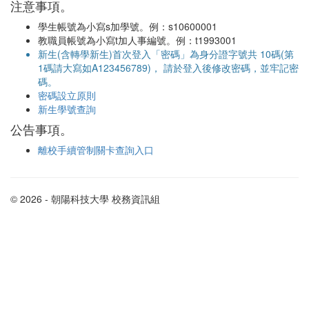
注意事項。
學生帳號為小寫s加學號。例：s10600001
教職員帳號為小寫t加人事編號。例：t1993001
新生(含轉學新生)首次登入「密碼」為身分證字號共 10碼(第
1碼請大寫如A123456789)， 請於登入後修改密碼，並牢記密
碼。
密碼設立原則
新生學號查詢
公告事項。
離校手續管制關卡查詢入口
© 2026 - 朝陽科技大學 校務資訊組