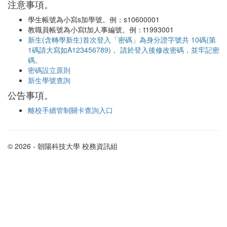
注意事項。
學生帳號為小寫s加學號。例：s10600001
教職員帳號為小寫t加人事編號。例：t1993001
新生(含轉學新生)首次登入「密碼」為身分證字號共 10碼(第
1碼請大寫如A123456789)， 請於登入後修改密碼，並牢記密
碼。
密碼設立原則
新生學號查詢
公告事項。
離校手續管制關卡查詢入口
© 2026 - 朝陽科技大學 校務資訊組