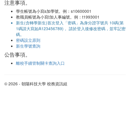
注意事項。
學生帳號為小寫s加學號。例：s10600001
教職員帳號為小寫t加人事編號。例：t1993001
新生(含轉學新生)首次登入「密碼」為身分證字號共 10碼(第
1碼請大寫如A123456789)， 請於登入後修改密碼，並牢記密
碼。
密碼設立原則
新生學號查詢
公告事項。
離校手續管制關卡查詢入口
© 2026 - 朝陽科技大學 校務資訊組