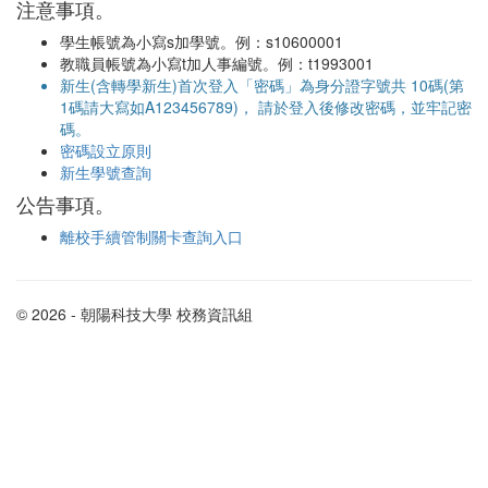
注意事項。
學生帳號為小寫s加學號。例：s10600001
教職員帳號為小寫t加人事編號。例：t1993001
新生(含轉學新生)首次登入「密碼」為身分證字號共 10碼(第
1碼請大寫如A123456789)， 請於登入後修改密碼，並牢記密
碼。
密碼設立原則
新生學號查詢
公告事項。
離校手續管制關卡查詢入口
© 2026 - 朝陽科技大學 校務資訊組