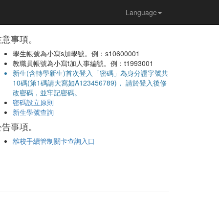
Language
注意事項。
學生帳號為小寫s加學號。例：s10600001
教職員帳號為小寫t加人事編號。例：t1993001
新生(含轉學新生)首次登入「密碼」為身分證字號共
10碼(第1碼請大寫如A123456789)， 請於登入後修
改密碼，並牢記密碼。
密碼設立原則
新生學號查詢
公告事項。
離校手續管制關卡查詢入口