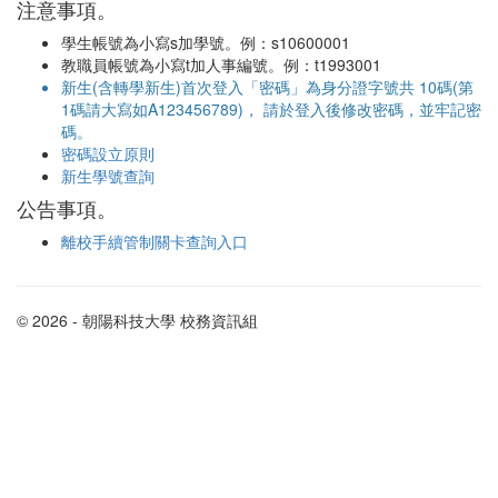
注意事項。
學生帳號為小寫s加學號。例：s10600001
教職員帳號為小寫t加人事編號。例：t1993001
新生(含轉學新生)首次登入「密碼」為身分證字號共 10碼(第
1碼請大寫如A123456789)， 請於登入後修改密碼，並牢記密
碼。
密碼設立原則
新生學號查詢
公告事項。
離校手續管制關卡查詢入口
© 2026 - 朝陽科技大學 校務資訊組